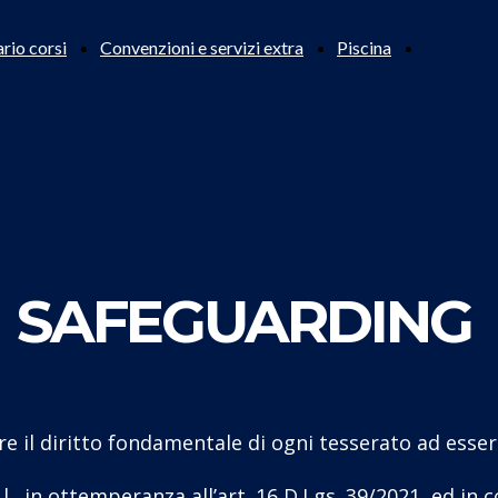
ario corsi
Convenzioni e servizi extra
Piscina
SAFEGUARDING
re il diritto fondamentale di ogni tesserato ad esse
l., in ottemperanza all’art. 16 D.Lgs. 39/2021, ed in 