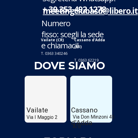
+ 39 353 492 1278
meetingclubasd@libero.it
Numero
fisso: scegli la sede
Vailate (CR)
Cassano d'Adda
e chiamaci!
(MI)
T. 0363 340246
T. 0363 62219
DOVE SIAMO
Vailate
Cassano
Via Don Minzoni 45
Via I Maggio 2
d'Adda
A/B